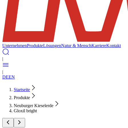
Unternehmen
Produkte
Lösungen
Natur & Mensch
Karriere
Kontakt
|
|
DE
EN
Startseite
Produkte
Neuburger Kieselerde
Gloxil bright