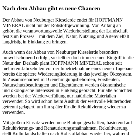
Nach dem Abbau gibt es neue Chancen
Der Abbau von Neuburger Kieselerde endet für HOFFMANN
MINERAL nicht mit der Rohstoffgewinnung. Von Anfang an
gehört die verantwortungsvolle Wiederherstellung der Landschaft
fest zum Prozess – mit dem Ziel, Natur, Nutzung und Artenvielfalt
langfristig in Einklang zu bringen.
Auch wenn der Abbau von Neuburger Kieselerde besonders
umweltschonend erfolgt, so stellt er doch immer einen Eingriff in die
Natur dar. Deshalb plant HOFFMANN MINERAL schon seit
mehreren Jahrzehnten vor der Inbetriebnahme eines neuen Tagebaus
bereits die spätere Wiedereingliederung in das jeweilige Ökosystem.
In Zusammenarbeit mit Genehmigungsbehörden, Forstleuten,
Naturschutzbeauftragten und Eigentümern werden ökonomische
und ökologische Interessen in Einklang gebracht. Für alle Schichten
werden bei der Wiederverfüllung nur natürliche Materialien
verwendet. So wird schon beim Aushub der wertvolle Mutterboden
getrennt gelagert, um ihn später für die Rekultivierung wieder zu
verwenden.
Mit großem Einsatz werden neue Biotope geschaffen, basierend auf
Rekultivierungs- und Renaturierungsmaßnahmen. Rekultivierung
stellt Kulturlandschaften nach Rohstoffabbau wieder her, während