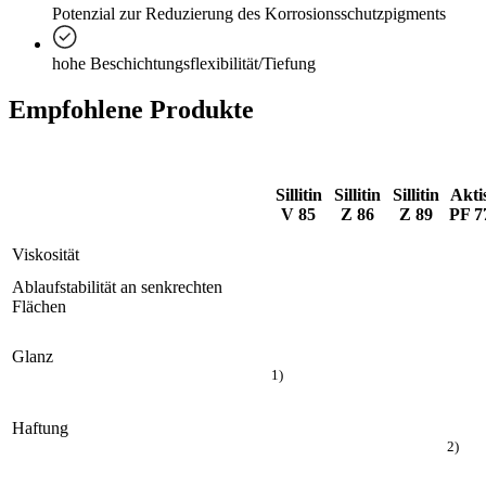
Potenzial zur Reduzierung des Korrosionsschutzpigments
hohe Beschichtungsflexibilität/Tiefung
Empfohlene Produkte
Sillitin
Sillitin
Sillitin
Aktis
V 85
Z 86
Z 89
PF 7
Viskosität
Ablaufstabilität an senkrechten
Flächen
Glanz
1)
Haftung
2)