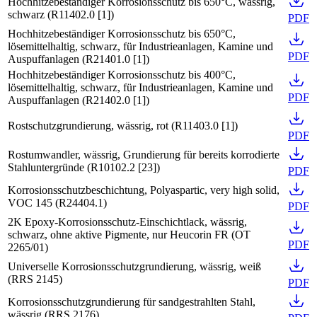
Hochhitzebeständiger Korrosionsschutz bis 650°C, wässrig,
schwarz
(
R11402.0 [1]
)
PDF
Hochhitzebeständiger Korrosionsschutz bis 650°C,
lösemittelhaltig, schwarz, für Industrieanlagen, Kamine und
PDF
Auspuffanlagen
(
R21401.0 [1]
)
Hochhitzebeständiger Korrosionsschutz bis 400°C,
lösemittelhaltig, schwarz, für Industrieanlagen, Kamine und
PDF
Auspuffanlagen
(
R21402.0 [1]
)
Rostschutzgrundierung, wässrig, rot
(
R11403.0 [1]
)
PDF
Rostumwandler, wässrig, Grundierung für bereits korrodierte
Stahluntergründe
(
R10102.2 [23]
)
PDF
Korrosionsschutzbeschichtung, Polyaspartic, very high solid,
VOC 145
(
R24404.1
)
PDF
2K Epoxy-Korrosionsschutz-Einschichtlack, wässrig,
schwarz, ohne aktive Pigmente, nur Heucorin FR
(
OT
PDF
2265/01
)
Universelle Korrosionsschutzgrundierung, wässrig, weiß
(
RRS 2145
)
PDF
Korrosionsschutzgrundierung für sandgestrahlten Stahl,
wässrig
(
RRS 2176
)