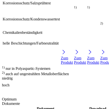
Korrosionsschutz/Salzsprühtest
1)
1)
Korrosionsschutz/Kondenswassertest
2)
Chemikalienbeständigkeit
helle Beschichtungen/Farbneutralität
Zum
Zum
Zum
Zum
Produkt
Produkt
Produkt
Produ
1)
nur in Polyaspartic-Systemen
2)
auch auf ungestrahlten Metalloberflächen
niedrig
hoch
Optimum
Dokumente
Dokument
Download