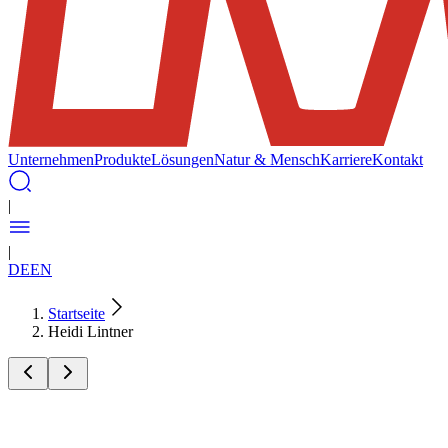
Unternehmen
Produkte
Lösungen
Natur & Mensch
Karriere
Kontakt
|
|
DE
EN
Startseite
Heidi Lintner